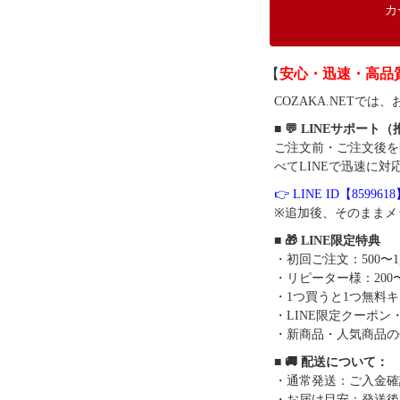
カ
【
安心・迅速・高品
COZAKA.NET
■ 💬 LINEサポート
ご注文前・ご注文後を
べてLINEで迅速に対
👉 LINE ID【859961
※追加後、そのままメ
■ 🎁 LINE限定特典
・初回ご注文：500〜1
・リピーター様：200〜
・1つ買うと1つ無料
・LINE限定クーポン
・新商品・人気商品の
■ 🚚 配送について：
・通常発送：ご入金確
・お届け目安：発送後7