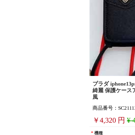
プラダ iphone13
綺麗 保護ケースアイ
風
商品番号：SC21112
￥
4,320
円
¥ 
*
機種