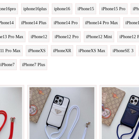
one16pro
iphone16plus
iphone16
iPhone15
iPhone15 Pro
iPh
Phone14
iPhone14 Plus
iPhone14 Pro
iPhone14 Pro Max
iPhone
ne13 Pro Max
iPhone12
iPhone12 Pro
iPhone12 Mini
iPhone12 
e11 Pro Max
iPhoneXS
iPhoneXR
iPhoneXS Max
iPhoneSE 3
iPhone7
iPhone7 Plus