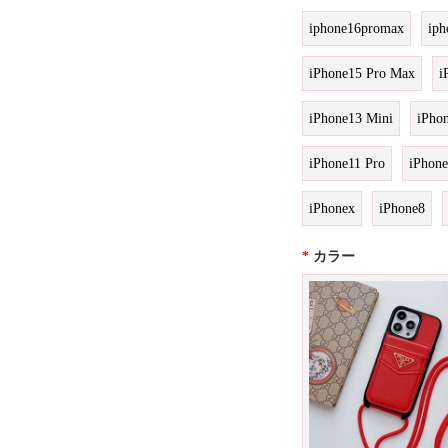
iphone16promax
iph
iPhone15 Pro Max
i
iPhone13 Mini
iPho
iPhone11 Pro
iPhon
iPhonex
iPhone8
*
カラー