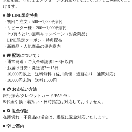
※追加後、そのままメッセージをお送りいただくだけでご利用いただ
けます。
■ 🎁 LINE限定特典
・初回ご注文：500〜1,000円割引
・リピーター様：200〜1,000円割引
・1つ買うと1つ無料キャンペーン（対象商品）
・LINE限定クーポン・特典配布
・新商品・人気商品の優先案内
■ 🚚 配送について：
・通常発送：ご入金確認後2〜3日以内
・お届け目安：発送後7〜15日
・10,000円以上：送料無料（佐川急便・追跡あり・通関対応）
・10,000円未満：送料1,500円
■ 💳 お支払い方法
銀行振込/クレジットカード/PAYPAL
※代金引換・着払い・日時指定は対応しておりません。
■ 🔄 返金保証
在庫切れ・不良品の場合は、迅速に返金対応いたします。
■ 💡 ご案内