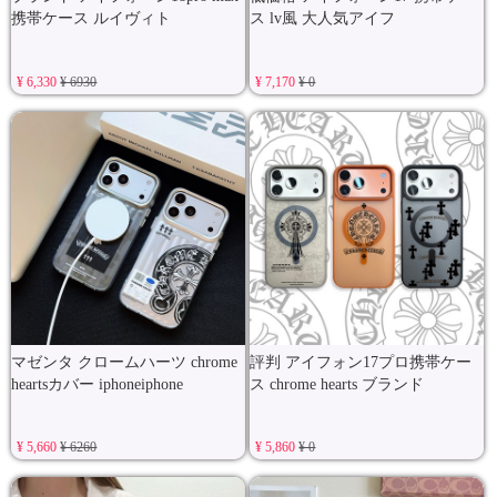
携帯ケース ルイヴィト
ス lv風 大人気アイフ
¥ 6,330
¥ 6930
¥ 7,170
¥ 0
マゼンタ クロームハーツ chrome
評判 アイフォン17プロ携帯ケー
heartsカバー iphoneiphone
ス chrome hearts ブランド
¥ 5,660
¥ 6260
¥ 5,860
¥ 0