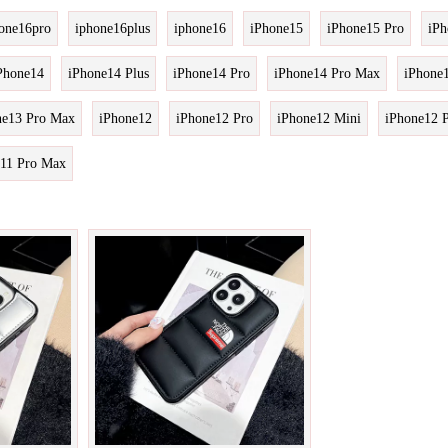
one16pro
iphone16plus
iphone16
iPhone15
iPhone15 Pro
iPh
Phone14
iPhone14 Plus
iPhone14 Pro
iPhone14 Pro Max
iPhone
ne13 Pro Max
iPhone12
iPhone12 Pro
iPhone12 Mini
iPhone12 
e11 Pro Max