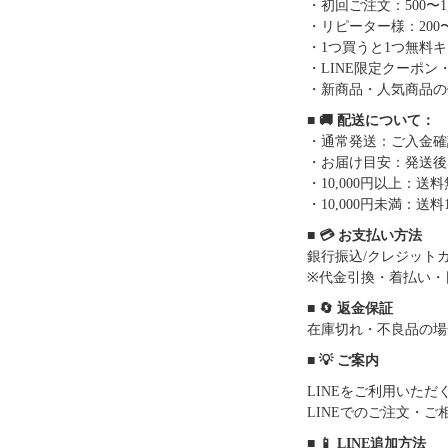
・初回ご注文：500〜1
・リピーター様：200〜
・1つ買うと1つ無料
・LINE限定クーポン
・新商品・人気商品の
■ 🚚 配送について：
・通常発送：ご入金確
・お届け目安：発送後7
・10,000円以上：
・10,000円未満：送料1
■ 💳 お支払い方法
銀行振込/クレジットカー
※代金引換・着払い・
■ 🔄 返金保証
在庫切れ・不良品の場
■ 💡 ご案内
LINEをご利用いた
LINEでのご注文・
■ 📱 LINE追加方法