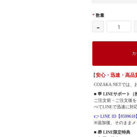
*
数量
-
カ
【
安心・迅速・高品
COZAKA.NET
■ 💬 LINEサポート
ご注文前・ご注文後を
べてLINEで迅速に対
👉 LINE ID【859961
※追加後、そのままメ
■ 🎁 LINE限定特典