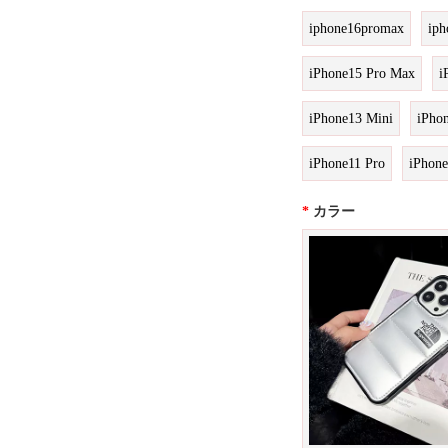
iphone16promax
iph
iPhone15 Pro Max
i
iPhone13 Mini
iPho
iPhone11 Pro
iPhon
*
カラー