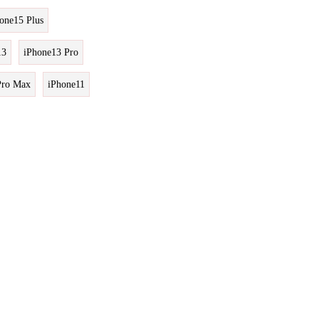
one15 Plus
13
iPhone13 Pro
Pro Max
iPhone11