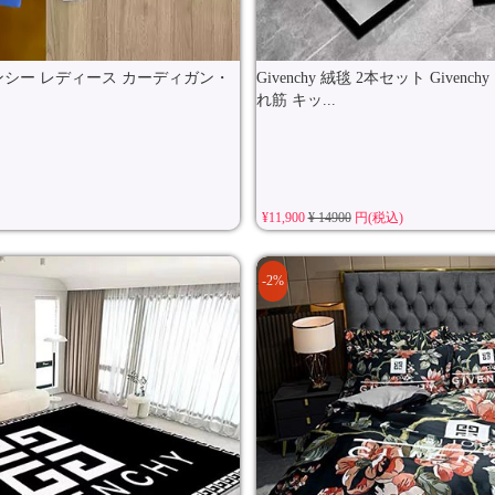
ンシー レディース カーディガン・
Givenchy 絨毯 2本セット Given
れ筋 キッ...
¥11,900
¥ 14900
円(税込)
-2%