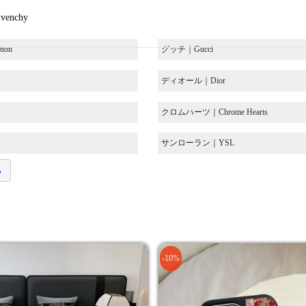
venchy
ton
グッチ｜Gucci
ディオール｜Dior
クロムハーツ｜Chrome Hearts
サンローラン｜YSL
る
-10%