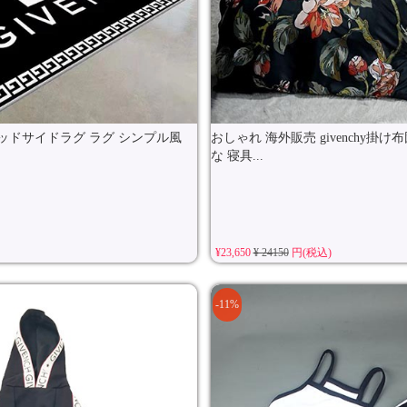
y ベッドサイドラグ ラグ シンプル風
おしゃれ 海外販売 givenchy掛
な 寝具...
¥23,650
¥ 24150
円(税込)
-11%