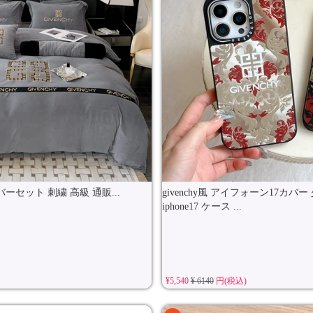
ーセット 刺繍 高級 通販...
givenchy風 アイフォーン17カバ
iphone17 ケース ...
¥5,540
¥ 6140
円(税込)