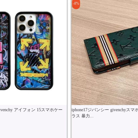
-8%
givenchy アイフォン 15スマホケー
iphone17ジバンシー givenchy
ラス 暴力...