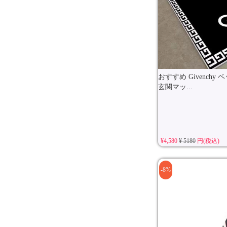
おすすめ Givench
玄関マッ...
¥4,580
¥ 5180
円(税込)
-8%