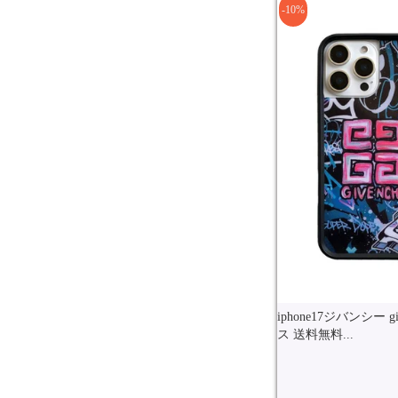
-10%
iphone17ジバンシー 
ス 送料無料...