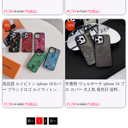
¥5,560
¥ 6160
円(税込)
¥6,550
¥ 7150
円(税込)
-8%
-10%
高品質 ルイビトン iphone 16カバ
半透明 ヴェルサーチ iphone 16 プ
ー ブランドロゴ ルイヴィトン...
ロ カバー 大人気 発売日 送料...
¥5,390
¥ 5890
円(税込)
¥5,260
¥ 5860
円(税込)
前へ
1
2
次へ