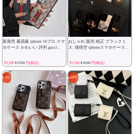
新発売 最高級 iphone 16プロ スマ
おしゃれ 販売 純正 ブラックミ
ホケース かわいい 評判 gucci...
ス: 孫悟空 iphoneスマホケース...
¥5,260
¥ 5760
円(税込)
¥5,500
¥ 6100
円(税込)
-9%
-10%