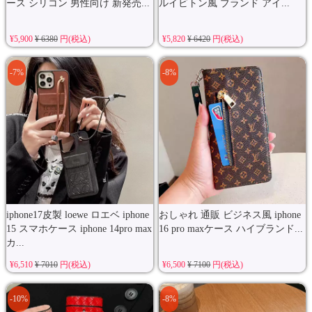
ース シリコン 男性向け 新発売...
ルイビトン風 ブランド アイ...
¥5,900
¥ 6380
円(税込)
¥5,820
¥ 6420
円(税込)
-7%
-8%
iphone17皮製 loewe ロエベ iphone
おしゃれ 通販 ビジネス風 iphone
15 スマホケース iphone 14pro max
16 pro maxケース ハイブランド...
カ...
¥6,510
¥ 7010
円(税込)
¥6,500
¥ 7100
円(税込)
-10%
-8%