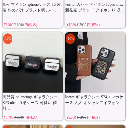
ルイヴィトン iphoneケース 16 皮
vuittonカバー アイホン17pro max
製 斜めがけ ブランド柄 ルイ...
新発売 ブランド アイホン17 収...
¥6,300
¥ 6900
円(税込)
¥5,330
¥ 5930
円(税込)
-10%
-10%
高品質 balenciaga ギャラクシー
loewe ギャラクシー S24スマホケ
S23 ultra 収納ケース 可愛い 値
ース 大人 オシャレアイフォン...
段...
¥5,700
¥ 6300
円(税込)
¥5,300
¥ 5900
円(税込)