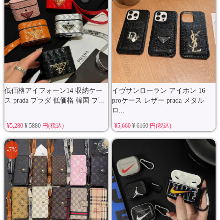
低価格アイフォーン14 収納ケー
イヴサンローラン アイホン 16
ス prada プラダ 低価格 韓国 プ...
proケース レザー prada メタル
ロ...
¥5,280
¥ 5880
円(税込)
¥5,660
¥ 6160
円(税込)
-7%