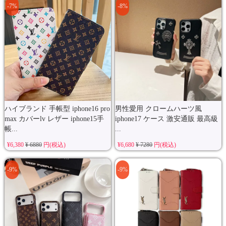
-7%
-8%
ハイブランド 手帳型 iphone16 pro
男性愛用 クロームハーツ風
max カバーlv レザー iphone15手
iphone17 ケース 激安通販 最高級
帳...
...
¥6,380
¥ 6880
円(税込)
¥6,680
¥ 7280
円(税込)
-9%
-9%