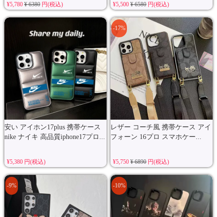
¥5,780
¥ 6380
円(税込)
¥5,500
¥ 6580
円(税込)
-17%
安い アイホン17plus 携帯ケース
レザー コーチ風 携帯ケース アイ
nike ナイキ 高品質iphone17プロ...
フォーン 16プロ スマホケー...
¥5,380 円(税込)
¥5,750
¥ 6890
円(税込)
-9%
-10%