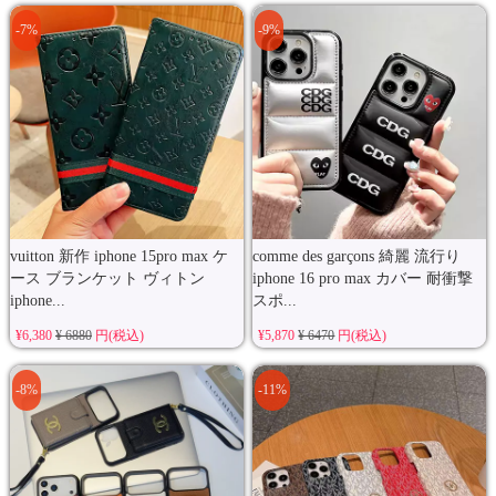
-7%
-9%
vuitton 新作 iphone 15pro max ケ
comme des garçons 綺麗 流行り
ース ブランケット ヴィトン
iphone 16 pro max カバー 耐衝撃
iphone...
スポ...
¥6,380
¥ 6880
円(税込)
¥5,870
¥ 6470
円(税込)
-8%
-11%