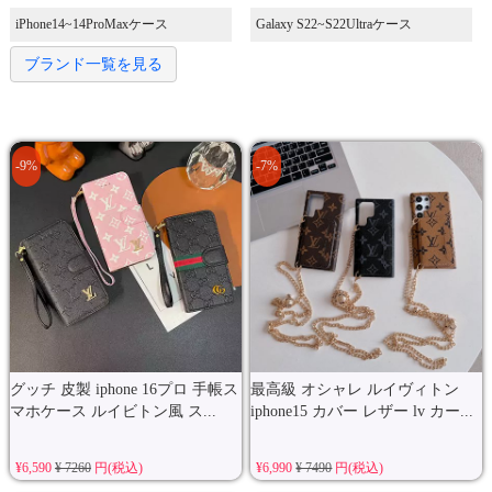
iPhone14~14ProMaxケース
Galaxy S22~S22Ultraケース
ブランド一覧を見る
-9%
-7%
グッチ 皮製 iphone 16プロ 手帳ス
最高級 オシャレ ルイヴィトン
マホケース ルイビトン風 ス...
iphone15 カバー レザー lv カー...
¥6,590
¥ 7260
円(税込)
¥6,990
¥ 7490
円(税込)