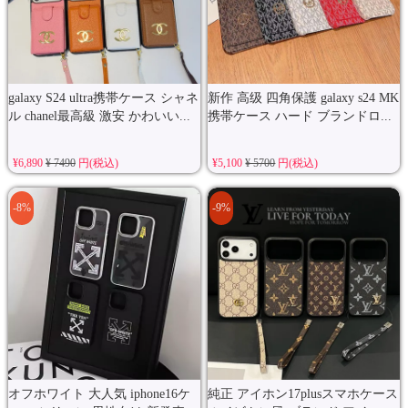
galaxy S24 ultra携帯ケース シャネ
新作 高级 四角保護 galaxy s24 MK
ル chanel最高級 激安 かわいい...
携帯ケース ハード ブランドロ...
¥6,890
¥ 7490
円(税込)
¥5,100
¥ 5700
円(税込)
-8%
-9%
オフホワイト 大人気 iphone16ケ
純正 アイホン17plusスマホケース