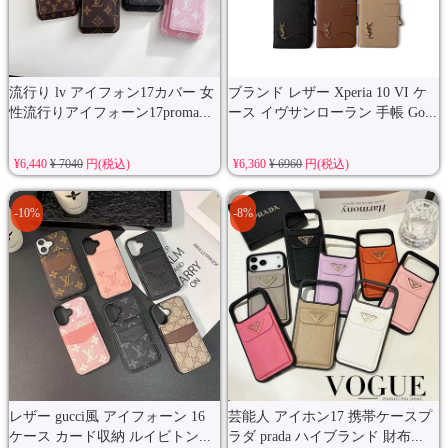
流行り lv アイフォン17カバー 女
ブランド レザー Xperia 10 VI ケ
性流行りアイフォーン17proma...
ース イヴサンローラン 手帳 Go...
¥6,440
¥ 7040
円(税込)
¥6,360
¥ 6960
円(税込)
-10%
-8%
レザー gucci風 アイフォーン 16
芸能人 アイホン17 携帯ケースプ
ケース カード収納 ルイビトン...
ラダ prada ハイブランド 財布...