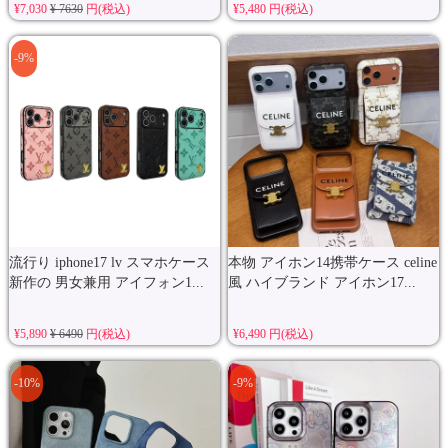
¥7,030
¥ 7630
円(税込)
¥5,480 円(税込)
-9%
流行り iphone17 lv スマホケース
本物 アイホン14携帯ケース celine
新作の 男女兼用 アイフォン1...
風 ハイブランド アイホン17...
¥5,890
¥ 6490
円(税込)
¥6,490 円(税込)
-10%
-9%