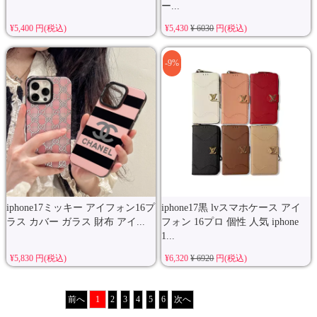
ー...
¥5,400 円(税込)
¥5,430
¥ 6030
円(税込)
-9%
iphone17ミッキー アイフォン16プ
iphone17黒 lvスマホケース アイ
ラス カバー ガラス 財布 アイ...
フォン 16プロ 個性 人気 iphone
1...
¥5,830 円(税込)
¥6,320
¥ 6920
円(税込)
前へ
1
2
3
4
5
6
次へ