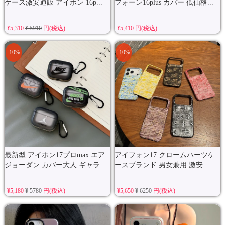
ケース激安通販 アイホン 16p...
フォーン16plus カバー 低価格...
¥5,310
¥ 5910
円(税込)
¥5,410 円(税込)
-10%
-10%
最新型 アイホン17プロmax エア
アイフォン17 クロームハーツケ
ジョーダン カバー大人 ギャラ...
ースブランド 男女兼用 激安...
¥5,180
¥ 5780
円(税込)
¥5,650
¥ 6250
円(税込)