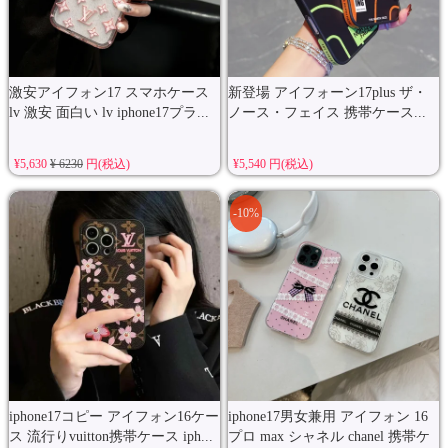
激安アイフォン17 スマホケース
新登場 アイフォーン17plus ザ・
lv 激安 面白い lv iphone17プラ...
ノース・フェイス 携帯ケース...
¥5,630
¥ 6230
円(税込)
¥5,540 円(税込)
-10%
iphone17コピー アイフォン16ケー
iphone17男女兼用 アイフォン 16
ス 流行りvuitton携帯ケース iph...
プロ max シャネル chanel 携帯ケ