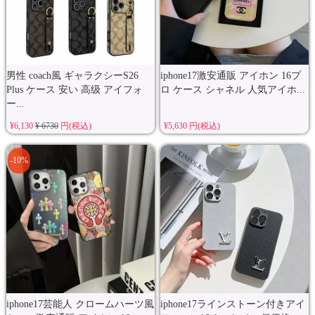
男性 coach風 ギャラクシーS26
iphone17激安通販 アイホン 16プ
Plus ケース 安い 高级 アイフォ
ロ ケース シャネル 人気アイホ...
ー...
¥6,130
¥ 6730
円(税込)
¥5,630 円(税込)
-10%
iphone17芸能人 クロームハーツ風
iphone17ラインストーン付きアイ