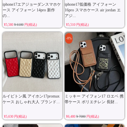
iphone17エアジョーダンスマホケ
iphone17低価格 アイフォーン
ース アイフォーン 14pro 新作
16pro スマホケース air jordan エ
の...
アジ...
¥5,580
¥ 6180
円(税込)
¥5,510 円(税込)
-8%
ルイビトン風 アイホン17promax
ミッキー アイフォン17 ロエベ 携
ケース おしゃれ大人 ブランド...
帯ケース ポリエチレン 長財...
¥5,630 円(税込)
¥6,480
¥ 7080
円(税込)