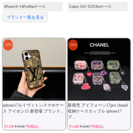
iPhone14~14ProMaxケース
Galaxy S22~S22Ultraケース
ブランド一覧を見る
-10%
-10%
iphone17ルイヴィトンスマホケー
新発売 アイフォーン17pro chanel
ス アイホン15 新登場 ブランド...
収納ケースカップル iphone17
ブ...
¥5,540
¥ 6140
円(税込)
¥5,640
¥ 6240
円(税込)