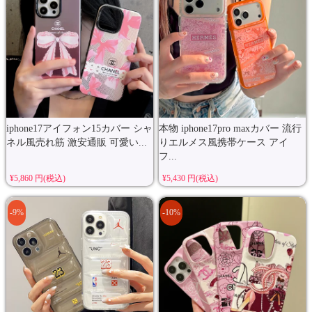
iphone17アイフォン15カバー シャ
本物 iphone17pro maxカバー 流行
ネル風売れ筋 激安通販 可愛い...
りエルメス風携帯ケース アイ
フ...
¥5,860 円(税込)
¥5,430 円(税込)
-9%
-10%