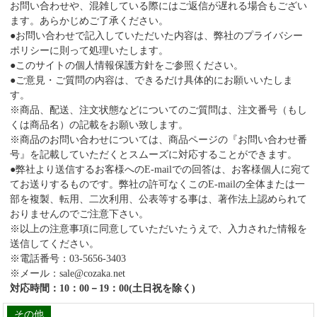
お問い合わせや、混雑している際にはご返信が遅れる場合もござい
ます。あらかじめご了承ください。
●お問い合わせで記入していただいた内容は、弊社のプライバシー
ポリシーに則って処理いたします。
●このサイトの個人情報保護方針をご参照ください。
●ご意見・ご質問の内容は、できるだけ具体的にお願いいたしま
す。
※商品、配送、注文状態などについてのご質問は、注文番号（もし
くは商品名）の記載をお願い致します。
※商品のお問い合わせについては、商品ページの『お問い合わせ番
号』を記載していただくとスムーズに対応することができます。
●弊社より送信するお客様へのE-mailでの回答は、お客様個人に宛て
てお送りするものです。弊社の許可なくこのE-mailの全体または一
部を複製、転用、二次利用、公表等する事は、著作法上認められて
おりませんのでご注意下さい。
※以上の注意事項に同意していただいたうえで、入力された情報を
送信してください。
※電話番号：03-5656-3403
※メール：sale@cozaka.net
対応時間：10：00－19：00(土日祝を除く)
その他