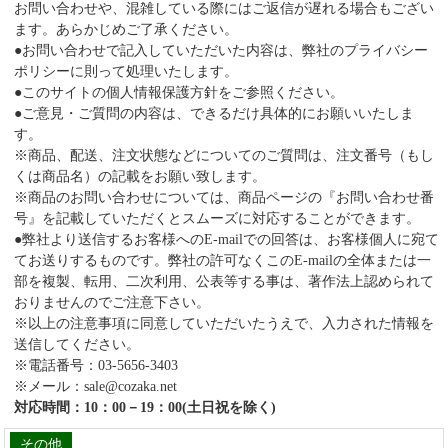
お問い合わせや、混雑している際にはご返信が遅れる場合もござい
ます。あらかじめご了承ください。
●お問い合わせで記入していただいた内容は、弊社のプライバシー
ポリシーに則って処理いたします。
●このサイトの個人情報保護方針をご参照ください。
●ご意見・ご質問の内容は、できるだけ具体的にお願いいたしま
す。
※商品、配送、注文状態などについてのご質問は、注文番号（もし
くは商品名）の記載をお願い致します。
※商品のお問い合わせについては、商品ページの『お問い合わせ番
号』を記載していただくとスムーズに対応することができます。
●弊社より送信するお客様へのE-mailでの回答は、お客様個人に宛て
てお送りするものです。弊社の許可なくこのE-mailの全体または一
部を複製、転用、二次利用、公表等する事は、著作法上認められて
おりませんのでご注意下さい。
※以上の注意事項に同意していただいたうえで、入力された情報を
送信してください。
※電話番号：03-5656-3403
※メール：sale@cozaka.net
対応時間：10：00－19：00(土日祝を除く)
その他