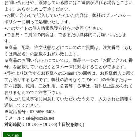
お問い合わせや、混雑している際にはご返信が遅れる場合もござい
ます。あらかじめご了承ください。
●お問い合わせで記入していただいた内容は、弊社のプライバシー
ポリシーに則って処理いたします。
●このサイトの個人情報保護方針をご参照ください。
●ご意見・ご質問の内容は、できるだけ具体的にお願いいたしま
す。
※商品、配送、注文状態などについてのご質問は、注文番号（もし
くは商品名）の記載をお願い致します。
※商品のお問い合わせについては、商品ページの『お問い合わせ番
号』を記載していただくとスムーズに対応することができます。
●弊社より送信するお客様へのE-mailでの回答は、お客様個人に宛て
てお送りするものです。弊社の許可なくこのE-mailの全体または一
部を複製、転用、二次利用、公表等する事は、著作法上認められて
おりませんのでご注意下さい。
※以上の注意事項に同意していただいたうえで、入力された情報を
送信してください。
※電話番号：03-5656-3403
※メール：sale@cozaka.net
対応時間：10：00－19：00(土日祝を除く)
その他