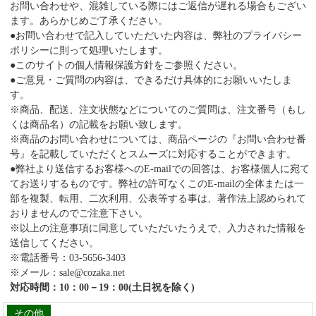
お問い合わせや、混雑している際にはご返信が遅れる場合もござい
ます。あらかじめご了承ください。
●お問い合わせで記入していただいた内容は、弊社のプライバシー
ポリシーに則って処理いたします。
●このサイトの個人情報保護方針をご参照ください。
●ご意見・ご質問の内容は、できるだけ具体的にお願いいたしま
す。
※商品、配送、注文状態などについてのご質問は、注文番号（もし
くは商品名）の記載をお願い致します。
※商品のお問い合わせについては、商品ページの『お問い合わせ番
号』を記載していただくとスムーズに対応することができます。
●弊社より送信するお客様へのE-mailでの回答は、お客様個人に宛て
てお送りするものです。弊社の許可なくこのE-mailの全体または一
部を複製、転用、二次利用、公表等する事は、著作法上認められて
おりませんのでご注意下さい。
※以上の注意事項に同意していただいたうえで、入力された情報を
送信してください。
※電話番号：03-5656-3403
※メール：sale@cozaka.net
対応時間：10：00－19：00(土日祝を除く)
その他